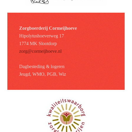
Zorgboerderij Cormeijhoeve
Hipolytushoeverweg 17
1774 MK Slootdorp
zorg@cormeijhoeve.nl
Dagbesteding & logeren
Jeugd, WMO, PGB, Wiz